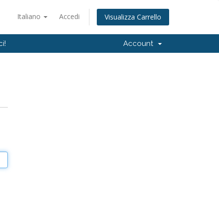
Italiano
Accedi
Visualizza Carrello
i!
Account
o