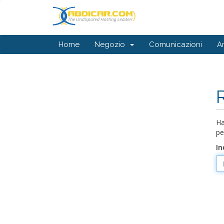
Home
Negozio
Comunicazioni
A
Ha
pe
In