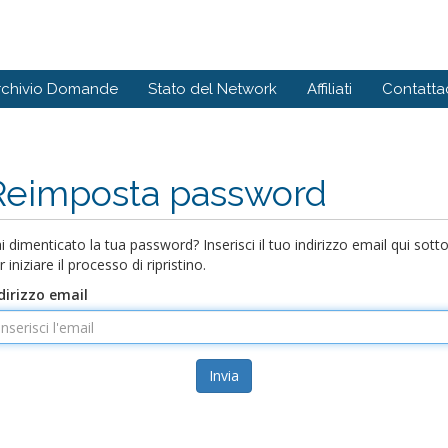
rchivio Domande
Stato del Network
Affiliati
Contattac
Reimposta password
i dimenticato la tua password? Inserisci il tuo indirizzo email qui sott
r iniziare il processo di ripristino.
dirizzo email
Invia